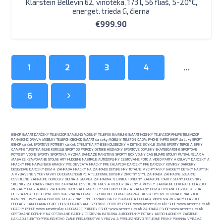
Klarstein Bellevin 62, vinotéka, 173 l, 56 fliaš, 5-20°C,
energet. trieda G, čierna
€
999.90
1
2
3
4
…
6
ESHOP SMART DARČEKY TELEVIZOR SAMSUNG MOBILNY TELEFON SAMSUNG SMART HODINKY TELEVIZOR PHILIPS TELEVIZOR
PANASONIC ORAVA MOBILNY TELEFON OBCHOD SMART darčeky MOBILNY TELEFON XIAOMI IPHONE 14PRO SHOP darčeky SPORT
ESHOP darček SPORTOVE POTREBY darček CYKLISTIKA FITNESS KOLOBEZKY A DETSKE BICYKLE ZIMNE SPORTY TERCE A SIPKY
CAMPING TURISTIKA INLINE KORCULE SPORT DO PRIRODY DETSKE HOJDACKY SPORTOVE DOPLNKY SKATEBOARDING SPORTOVE
POTREBY VODNE SPORTY SPORTOVA VYZIVA BANDAZE RAKETOVE SPORTY BOX VOLNY CAS BILIARD STOLNY FUTBAL RELAX A
MASAZE KEMPOVANIE STOLNE HRY HUDOBNE NASTROJE AUTODOPLNKY CESTOVANIE FOTO A VIDEO PARTY A OSLAVY DARCEKY A
HRACKY PRE NAJMENSICH HRACKY PRE DIEVCATA HRACKY PRE CHLAPCOV DARCEKY PRE DARCEKY KOMIKSY DARCEKY
DESIGNOVE DARCEKY-DOM A ZAHRADA HRACKY NA ZAHRADU DETSKE HRY TOTALNE VYCHYTAVKY GADGETY DETSKY NABYTOK
A VYBAVENIE VYCHYTAVKY DO DOMACNOSTI PC A TELEFONNE DOPLNKY ZIVOTNY STYL ZAHRADA ZAHRADNE SOLARNE
OSVETLENIE ZAHRADNE DOMCEKY DIELNA A STAVBA ZAHRADNA TECHNIKA FONTANY ZAHRADNE PARTY STANY FOLIOVNIKY
SKLENIKY ZAHRADNY NABYTOK ZAHRADNE OSVETLENIE GRILY A KOZUBY BAZENY A VIRIVKY ZAHRADNE DEKORACIE DLAZDICE
MOZAIKY GRILY A KRBY ZAHRADNE OHRIEVACE MARKIZY SLNECNIKY PLOTY A ZABRANY DOM A BYVANIE OBYVACIA IZBA
DETSKA IZBA DO KUCHYNE KUPELNA SPALNA DOMACE SPOTREBICE DOMACI MAZNACIKOVIA BYTOVE DEKORACIE NABYTOK
KAMENNE UMYVADLA POLICOVE REGALY NASTENNE DRZIAKY NA TV PLAVAJUCA PODLAHA VINYLOVA MOZAIKY DLAZDICE
PODLAHY KANCELARIA CISTICE OBUVI UPRATOVANIE SPORTOVE POTREBY ESHOP www.smartrelax.sk ESHOP www.smartrelax.sk
HRACKY ESHOP www.smartrelax.sk DOMACE POTREBY ESHOP www.smartrelax.sk ZAHRADA ESHOP www.smartrelax.sk
CESTOVANIE DOPLNKY NA CESTOVANIE BATOHY CESTOVNA BATOZINA AUTODOPLNKY POTAHY AUTOCHLADNICKY ZAISTENIE
NAKLADU ELEKTRO PRISLUSENSTVO ZIMNE PRISLUSENSTVO VYBAVA A PRISLUSENSTVO REFLEXNE PRVKY POVINNA VYBAVA