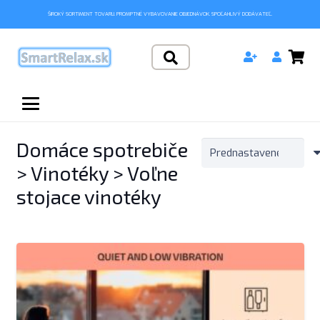
ŠIROKÝ SORTIMENT TOVARU. PROMPTNÉ VYBAVOVANIE OBJEDNÁVOK. SPOĽAHLIVÝ DODÁVATEĽ.
Domáce spotrebiče
> Vinotéky > Voľne
stojace vinotéky