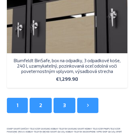
Blumfeldt BinSafe, box na odpadky, 3 odpadkové koše,
240 l, uzamykateľný, pozinkovaná oceľ odolná voči
poveternostným vplyvom, výsadbová strecha
€
1,299.90
1
2
3
ESHOP SMART DARČEKY TELEVIZOR SAMSUNG MOBILNY TELEFON SAMSUNG SMART HODINKY TELEVIZOR PHILIPS TELEVIZOR
PANASONIC ORAVA MOBILNY TELEFON OBCHOD SMART darčeky MOBILNY TELEFON XIAOMI IPHONE 14PRO SHOP darčeky SPORT