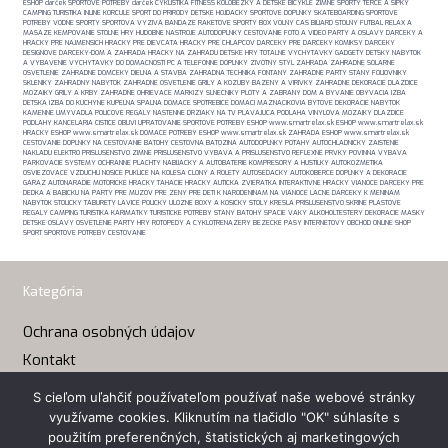
ESHOP darček SPORTOVE POTREBY darček CYKLISTIKA FITNESS KOLOBEZKY A DETSKE BICYKLE ZIMNE SPORTY TERCE A SIPKY
CAMPING TURISTIKA INLINE KORCULE SPORT DO PRIRODY DETSKE HOJDACKY SPORTOVE DOPLNKY SKATEBOARDING SPORTOVE
POTREBY VODNE SPORTY SPORTOVA VYZIVA BANDAZE RAKETOVE SPORTY BOX VOLNY CAS BILIARD STOLNY FUTBAL RELAX A
MASAZE KEMPOVANIE STOLNE HRY HUDOBNE NASTROJE AUTODOPLNKY CESTOVANIE FOTO A VIDEO PARTY A OSLAVY DARCEKY A
HRACKY PRE NAJMENSICH HRACKY PRE DIEVCATA HRACKY PRE CHLAPCOV DARCEKY PRE DARCEKY KOMIKSY DARCEKY
DESIGNOVE DARCEKY-DOM A ZAHRADA HRACKY NA ZAHRADU DETSKE HRY TOTALNE VYCHYTAVKY GADGETY DETSKY NABYTOK
A VYBAVENIE VYCHYTAVKY DO DOMACNOSTI PC A TELEFONNE DOPLNKY ZIVOTNY STYL ZAHRADA ZAHRADNE SOLARNE
OSVETLENIE ZAHRADNE DOMCEKY DIELNA A STAVBA ZAHRADNA TECHNIKA FONTANY ZAHRADNE PARTY STANY FOLIOVNIKY
SKLENIKY ZAHRADNY NABYTOK ZAHRADNE OSVETLENIE GRILY A KOZUBY BAZENY A VIRIVKY ZAHRADNE DEKORACIE DLAZDICE
MOZAIKY GRILY A KRBY ZAHRADNE OHRIEVACE MARKIZY SLNECNIKY PLOTY A ZABRANY DOM A BYVANIE OBYVACIA IZBA
DETSKA IZBA DO KUCHYNE KUPELNA SPALNA DOMACE SPOTREBICE DOMACI MAZNACIKOVIA BYTOVE DEKORACIE NABYTOK
KAMENNE UMYVADLA POLICOVE REGALY NASTENNE DRZIAKY NA TV PLAVAJUCA PODLAHA VINYLOVA MOZAIKY DLAZDICE
PODLAHY KANCELARIA CISTICE OBUVI UPRATOVANIE SPORTOVE POTREBY ESHOP www.smartrelax.sk ESHOP www.smartrelax.sk
HRACKY ESHOP www.smartrelax.sk DOMACE POTREBY ESHOP www.smartrelax.sk ZAHRADA ESHOP www.smartrelax.sk
CESTOVANIE DOPLNKY NA CESTOVANIE BATOHY CESTOVNA BATOZINA AUTODOPLNKY POTAHY AUTOCHLADNICKY ZAISTENIE
NAKLADU ELEKTRO PRISLUSENSTVO ZIMNE PRISLUSENSTVO VYBAVA A PRISLUSENSTVO REFLEXNE PRVKY POVINNA VYBAVA
PARKOVACIE SYSTEMY OCHRANNE PLACHTY NABIJACKY A AUTOBATERIE KOMPRESORY A HUSTILKY AUTOKOZMETIKA
OSVIEZOVACE VZDUCHU NOSICE PUKLICE NA KOLESA CLONY A ROLETY AUTOSEDACKY AUTOKOBERCE DOPLNKY A DEKORACIE
GARAZ AUTONARADIE MOTORICKE HRACKY TAHACIE HRACKY AUTICKA ZVIERATKA INTERAKTIVNE HRACKY VIANOCE DARCEKY PRE
DEDKA A BABICKU NA PARTY PRE MUZOV PRE ZENY PRE DETI K NARODENINAM NA VIANOCE LACNE DARCEKY K MENINAM
NABYTOK STOLICKY TABURETY LAVICE POLICKY ULOZNE BOXY A KOSICKY STOLY KRESLA PRISLUSENSTVO SKRINE PLASTOVE
REGALY CAMPING TURISTIKA KARIMATKY TURISTICKE POTREBY STANY BATOHY SPACIE VAKY ALKOHOLTESTERY DEKORACIE MASKY
DETSKE OSLAVY OSVETLENIE PARTY HRY ROTOPEDY A CYKLOTRENAZERY BEZECKE PASY INTERNETOVY OBCHOD ONLINE SHOP
SPORT SPORTOVE POTREBY CESTOVANIE
Kategória
Ochrana osobných údajov
Kontakt
S cieľom uľahčiť používateľom používať naše webové stránky
Kontakt
využívame cookies. Kliknutím na tlačidlo "OK" súhlasíte s
použitím preferenčných, štatistických aj marketingových
Email:
eshop(a)smartrelax.sk