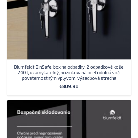
Blumfeldt BinSafe, box na odpadky, 2 odpadkové koše,
240 l, uzamykateľný, pozinkovaná oceľ odolná voči
poveternostným vplyvom, výsadbová strecha
€
809.90