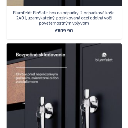
Blumfeldt BinSafe, box na odpadky, 2 odpadkové koše,
240 l, uzamykateľný, pozinkovaná oceľ odolná voči
poveternostným vplyvom
€
809.90