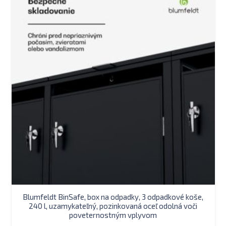
Blumfeldt BinSafe, box na odpadky, 3 odpadkové koše,
240 l, uzamykateľný, pozinkovaná oceľ odolná voči
poveternostným vplyvom