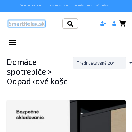
ŠIROKÝ SORTIMENT TOVARU. PROMPTNÉ VYBAVOVANIE OBJEDNÁVOK. SPOĽAHLIVÝ DODÁVATEĽ.
Domáce
spotrebiče >
Odpadkové koše