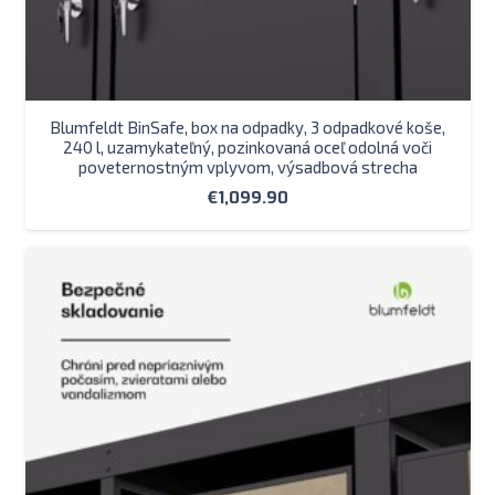
Blumfeldt BinSafe, box na odpadky, 3 odpadkové koše,
240 l, uzamykateľný, pozinkovaná oceľ odolná voči
poveternostným vplyvom, výsadbová strecha
€
1,099.90