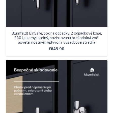
Blumfeldt BinSafe, box na odpadky, 2 odpadkové koše,
240 l, uzamykateľný, pozinkovaná oceľ odolná voči
poveternostným vplyvom, výsadbová strecha
€
849.90