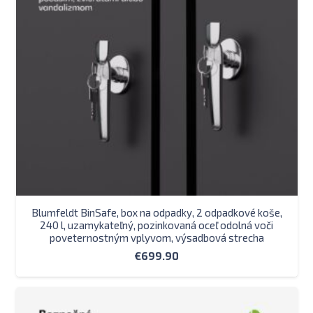
Blumfeldt BinSafe, box na odpadky, 2 odpadkové koše,
240 l, uzamykateľný, pozinkovaná oceľ odolná voči
poveternostným vplyvom, výsadbová strecha
€
699.90