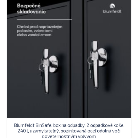
Blumfeldt BinSafe, box na odpadky, 2 odpadkové koše,
240 l, uzamykateľný, pozinkovaná oceľ odolná voči
poveternostným vplyvom