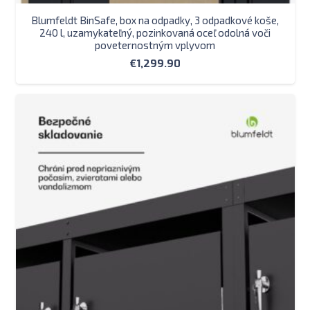
Blumfeldt BinSafe, box na odpadky, 3 odpadkové koše,
240 l, uzamykateľný, pozinkovaná oceľ odolná voči
poveternostným vplyvom
€
1,299.90