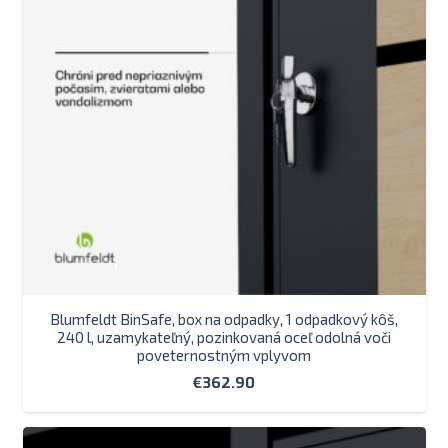
Blumfeldt BinSafe, box na odpadky, 1 odpadkový kôš,
240 l, uzamykateľný, pozinkovaná oceľ odolná voči
poveternostným vplyvom
€
362.90