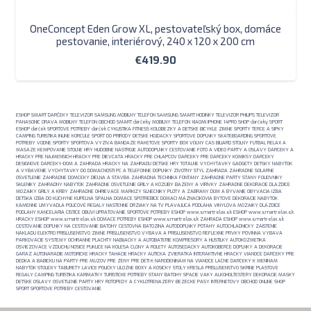
OneConcept Eden Grow XL, pestovateľský box, domáce
pestovanie, interiérový, 240 x 120 x 200 cm
€
419.90
ESHOP SMART DARČEKY TELEVIZOR SAMSUNG MOBILNY TELEFON SAMSUNG SMART HODINKY TELEVIZOR PHILIPS TELEVIZOR
PANASONIC ORAVA MOBILNY TELEFON OBCHOD SMART darčeky MOBILNY TELEFON XIAOMI IPHONE 14PRO SHOP darčeky SPORT
ESHOP darček SPORTOVE POTREBY darček CYKLISTIKA FITNESS KOLOBEZKY A DETSKE BICYKLE ZIMNE SPORTY TERCE A SIPKY
CAMPING TURISTIKA INLINE KORCULE SPORT DO PRIRODY DETSKE HOJDACKY SPORTOVE DOPLNKY SKATEBOARDING SPORTOVE
POTREBY VODNE SPORTY SPORTOVA VYZIVA BANDAZE RAKETOVE SPORTY BOX VOLNY CAS BILIARD STOLNY FUTBAL RELAX A
MASAZE KEMPOVANIE STOLNE HRY HUDOBNE NASTROJE AUTODOPLNKY CESTOVANIE FOTO A VIDEO PARTY A OSLAVY DARCEKY A
HRACKY PRE NAJMENSICH HRACKY PRE DIEVCATA HRACKY PRE CHLAPCOV DARCEKY PRE DARCEKY KOMIKSY DARCEKY
DESIGNOVE DARCEKY-DOM A ZAHRADA HRACKY NA ZAHRADU DETSKE HRY TOTALNE VYCHYTAVKY GADGETY DETSKY NABYTOK
A VYBAVENIE VYCHYTAVKY DO DOMACNOSTI PC A TELEFONNE DOPLNKY ZIVOTNY STYL ZAHRADA ZAHRADNE SOLARNE
OSVETLENIE ZAHRADNE DOMCEKY DIELNA A STAVBA ZAHRADNA TECHNIKA FONTANY ZAHRADNE PARTY STANY FOLIOVNIKY
SKLENIKY ZAHRADNY NABYTOK ZAHRADNE OSVETLENIE GRILY A KOZUBY BAZENY A VIRIVKY ZAHRADNE DEKORACIE DLAZDICE
MOZAIKY GRILY A KRBY ZAHRADNE OHRIEVACE MARKIZY SLNECNIKY PLOTY A ZABRANY DOM A BYVANIE OBYVACIA IZBA
DETSKA IZBA DO KUCHYNE KUPELNA SPALNA DOMACE SPOTREBICE DOMACI MAZNACIKOVIA BYTOVE DEKORACIE NABYTOK
KAMENNE UMYVADLA POLICOVE REGALY NASTENNE DRZIAKY NA TV PLAVAJUCA PODLAHA VINYLOVA MOZAIKY DLAZDICE
PODLAHY KANCELARIA CISTICE OBUVI UPRATOVANIE SPORTOVE POTREBY ESHOP www.smartrelax.sk ESHOP www.smartrelax.sk
HRACKY ESHOP www.smartrelax.sk DOMACE POTREBY ESHOP www.smartrelax.sk ZAHRADA ESHOP www.smartrelax.sk
CESTOVANIE DOPLNKY NA CESTOVANIE BATOHY CESTOVNA BATOZINA AUTODOPLNKY POTAHY AUTOCHLADNICKY ZAISTENIE
NAKLADU ELEKTRO PRISLUSENSTVO ZIMNE PRISLUSENSTVO VYBAVA A PRISLUSENSTVO REFLEXNE PRVKY POVINNA VYBAVA
PARKOVACIE SYSTEMY OCHRANNE PLACHTY NABIJACKY A AUTOBATERIE KOMPRESORY A HUSTILKY AUTOKOZMETIKA
OSVIEZOVACE VZDUCHU NOSICE PUKLICE NA KOLESA CLONY A ROLETY AUTOSEDACKY AUTOKOBERCE DOPLNKY A DEKORACIE
GARAZ AUTONARADIE MOTORICKE HRACKY TAHACIE HRACKY AUTICKA ZVIERATKA INTERAKTIVNE HRACKY VIANOCE DARCEKY PRE
DEDKA A BABICKU NA PARTY PRE MUZOV PRE ZENY PRE DETI K NARODENINAM NA VIANOCE LACNE DARCEKY K MENINAM
NABYTOK STOLICKY TABURETY LAVICE POLICKY ULOZNE BOXY A KOSICKY STOLY KRESLA PRISLUSENSTVO SKRINE PLASTOVE
REGALY CAMPING TURISTIKA KARIMATKY TURISTICKE POTREBY STANY BATOHY SPACIE VAKY ALKOHOLTESTERY DEKORACIE MASKY
DETSKE OSLAVY OSVETLENIE PARTY HRY ROTOPEDY A CYKLOTRENAZERY BEZECKE PASY INTERNETOVY OBCHOD ONLINE SHOP
SPORT SPORTOVE POTREBY CESTOVANIE