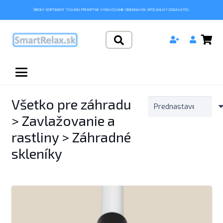
ŠIROKÝ SORTIMENT TOVARU. PROMPTNÉ VYBAVOVANIE OBJEDNÁVOK. SPOĽAHLIVÝ DODÁVATEĽ.
Všetko pre záhradu
> Zavlažovanie a
rastliny > Záhradné
skleníky