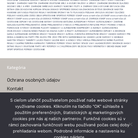
OSVETLENIE ZAHRADNE DOMCEKY DIELNA A STAVBA ZAHRADNA TECHNIKA FONTANY ZAHRADNE PARTY STANY FOLIOVNIKY
SKLENIKY ZAHRADNY NABYTOK ZAHRADNE OSVETLENIE GRILY A KOZUBY BAZENY A VIRIVKY ZAHRADNE DEKORACIE DLAZDICE
MOZAIKY GRILY A KRBY ZAHRADNE OHRIEVACE MARKIZY SLNECNIKY PLOTY A ZABRANY DOM A BYVANIE OBYVACIA IZBA
DETSKA IZBA DO KUCHYNE KUPELNA SPALNA DOMACE SPOTREBICE DOMACI MAZNACIKOVIA BYTOVE DEKORACIE NABYTOK
KAMENNE UMYVADLA POLICOVE REGALY NASTENNE DRZIAKY NA TV PLAVAJUCA PODLAHA VINYLOVA MOZAIKY DLAZDICE
PODLAHY KANCELARIA CISTICE OBUVI UPRATOVANIE SPORTOVE POTREBY ESHOP www.smartrelax.sk ESHOP www.smartrelax.sk
HRACKY ESHOP www.smartrelax.sk DOMACE POTREBY ESHOP www.smartrelax.sk ZAHRADA ESHOP www.smartrelax.sk
CESTOVANIE DOPLNKY NA CESTOVANIE BATOHY CESTOVNA BATOZINA AUTODOPLNKY POTAHY AUTOCHLADNICKY ZAISTENIE
NAKLADU ELEKTRO PRISLUSENSTVO ZIMNE PRISLUSENSTVO VYBAVA A PRISLUSENSTVO REFLEXNE PRVKY POVINNA VYBAVA
PARKOVACIE SYSTEMY OCHRANNE PLACHTY NABIJACKY A AUTOBATERIE KOMPRESORY A HUSTILKY AUTOKOZMETIKA
OSVIEZOVACE VZDUCHU NOSICE PUKLICE NA KOLESA CLONY A ROLETY AUTOSEDACKY AUTOKOBERCE DOPLNKY A DEKORACIE
GARAZ AUTONARADIE MOTORICKE HRACKY TAHACIE HRACKY AUTICKA ZVIERATKA INTERAKTIVNE HRACKY VIANOCE DARCEKY PRE
DEDKA A BABICKU NA PARTY PRE MUZOV PRE ZENY PRE DETI K NARODENINAM NA VIANOCE LACNE DARCEKY K MENINAM
NABYTOK STOLICKY TABURETY LAVICE POLICKY ULOZNE BOXY A KOSICKY STOLY KRESLA PRISLUSENSTVO SKRINE PLASTOVE
REGALY CAMPING TURISTIKA KARIMATKY TURISTICKE POTREBY STANY BATOHY SPACIE VAKY ALKOHOLTESTERY DEKORACIE MASKY
DETSKE OSLAVY OSVETLENIE PARTY HRY ROTOPEDY A CYKLOTRENAZERY BEZECKE PASY INTERNETOVY OBCHOD ONLINE SHOP
SPORT SPORTOVE POTREBY CESTOVANIE
Kategória
Ochrana osobných údajov
Kontakt
S cieľom uľahčiť používateľom používať naše webové stránky
Kontakt
využívame cookies. Kliknutím na tlačidlo "OK" súhlasíte s
použitím preferenčných, štatistických aj marketingových
Email:
eshop(a)smartrelax.sk
cookies pre nás aj našich partnerov. Funkčné cookies sú v
rámci zachovania funkčnosti webu používané počas celej doby
prehliadania webom. Podrobné informácie a nastavenia ku
cookies nájdete