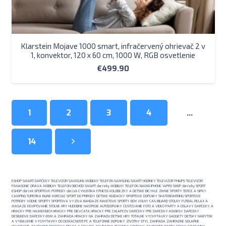
Klarstein Mojave 1000 smart, infračervený ohrievač 2 v
1, konvektor, 120 x 60 cm, 1000 W, RGB osvetlenie
€
499.90
1
2
3
4
…
14
ESHOP SMART DARČEKY TELEVIZOR SAMSUNG MOBILNY TELEFON SAMSUNG SMART HODINKY TELEVIZOR PHILIPS TELEVIZOR
PANASONIC ORAVA MOBILNY TELEFON OBCHOD SMART darčeky MOBILNY TELEFON XIAOMI IPHONE 14PRO SHOP darčeky SPORT
ESHOP darček SPORTOVE POTREBY darček CYKLISTIKA FITNESS KOLOBEZKY A DETSKE BICYKLE ZIMNE SPORTY TERCE A SIPKY
CAMPING TURISTIKA INLINE KORCULE SPORT DO PRIRODY DETSKE HOJDACKY SPORTOVE DOPLNKY SKATEBOARDING SPORTOVE
POTREBY VODNE SPORTY SPORTOVA VYZIVA BANDAZE RAKETOVE SPORTY BOX VOLNY CAS BILIARD STOLNY FUTBAL RELAX A
MASAZE KEMPOVANIE STOLNE HRY HUDOBNE NASTROJE AUTODOPLNKY CESTOVANIE FOTO A VIDEO PARTY A OSLAVY DARCEKY A
HRACKY PRE NAJMENSICH HRACKY PRE DIEVCATA HRACKY PRE CHLAPCOV DARCEKY PRE DARCEKY KOMIKSY DARCEKY
DESIGNOVE DARCEKY-DOM A ZAHRADA HRACKY NA ZAHRADU DETSKE HRY TOTALNE VYCHYTAVKY GADGETY DETSKY NABYTOK
A VYBAVENIE VYCHYTAVKY DO DOMACNOSTI PC A TELEFONNE DOPLNKY ZIVOTNY STYL ZAHRADA ZAHRADNE SOLARNE