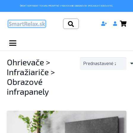
ŠIROKÝ SORTIMENT TOVARU. PROMPTNÉ VYBAVOVANIE OBJEDNÁVOK. SPOĽAHLIVÝ DODÁVATEĽ.
Ohrievače >
Infražiariče >
Obrazové
infrapanely