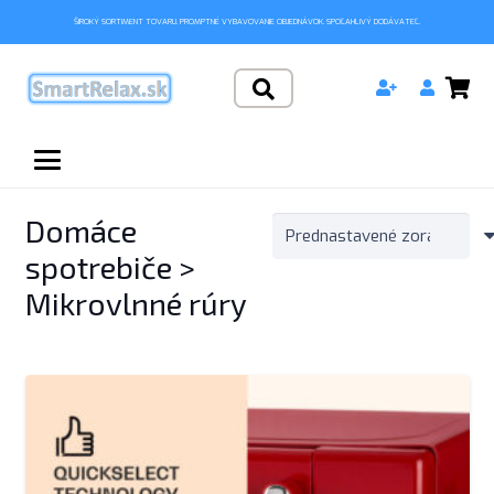
ŠIROKÝ SORTIMENT TOVARU. PROMPTNÉ VYBAVOVANIE OBJEDNÁVOK. SPOĽAHLIVÝ DODÁVATEĽ.
Domáce
spotrebiče >
Mikrovlnné rúry