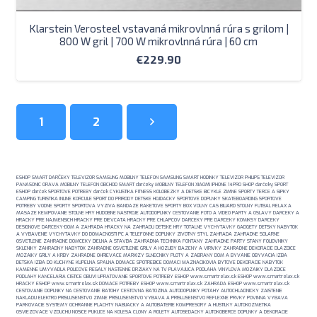
Klarstein Verosteel vstavaná mikrovlnná rúra s grilom |
800 W gril | 700 W mikrovlnná rúra | 60 cm
€
229.90
1
2
ESHOP SMART DARČEKY TELEVIZOR SAMSUNG MOBILNY TELEFON SAMSUNG SMART HODINKY TELEVIZOR PHILIPS TELEVIZOR
PANASONIC ORAVA MOBILNY TELEFON OBCHOD SMART darčeky MOBILNY TELEFON XIAOMI IPHONE 14PRO SHOP darčeky SPORT
ESHOP darček SPORTOVE POTREBY darček CYKLISTIKA FITNESS KOLOBEZKY A DETSKE BICYKLE ZIMNE SPORTY TERCE A SIPKY
CAMPING TURISTIKA INLINE KORCULE SPORT DO PRIRODY DETSKE HOJDACKY SPORTOVE DOPLNKY SKATEBOARDING SPORTOVE
POTREBY VODNE SPORTY SPORTOVA VYZIVA BANDAZE RAKETOVE SPORTY BOX VOLNY CAS BILIARD STOLNY FUTBAL RELAX A
MASAZE KEMPOVANIE STOLNE HRY HUDOBNE NASTROJE AUTODOPLNKY CESTOVANIE FOTO A VIDEO PARTY A OSLAVY DARCEKY A
HRACKY PRE NAJMENSICH HRACKY PRE DIEVCATA HRACKY PRE CHLAPCOV DARCEKY PRE DARCEKY KOMIKSY DARCEKY
DESIGNOVE DARCEKY-DOM A ZAHRADA HRACKY NA ZAHRADU DETSKE HRY TOTALNE VYCHYTAVKY GADGETY DETSKY NABYTOK
A VYBAVENIE VYCHYTAVKY DO DOMACNOSTI PC A TELEFONNE DOPLNKY ZIVOTNY STYL ZAHRADA ZAHRADNE SOLARNE
OSVETLENIE ZAHRADNE DOMCEKY DIELNA A STAVBA ZAHRADNA TECHNIKA FONTANY ZAHRADNE PARTY STANY FOLIOVNIKY
SKLENIKY ZAHRADNY NABYTOK ZAHRADNE OSVETLENIE GRILY A KOZUBY BAZENY A VIRIVKY ZAHRADNE DEKORACIE DLAZDICE
MOZAIKY GRILY A KRBY ZAHRADNE OHRIEVACE MARKIZY SLNECNIKY PLOTY A ZABRANY DOM A BYVANIE OBYVACIA IZBA
DETSKA IZBA DO KUCHYNE KUPELNA SPALNA DOMACE SPOTREBICE DOMACI MAZNACIKOVIA BYTOVE DEKORACIE NABYTOK
KAMENNE UMYVADLA POLICOVE REGALY NASTENNE DRZIAKY NA TV PLAVAJUCA PODLAHA VINYLOVA MOZAIKY DLAZDICE
PODLAHY KANCELARIA CISTICE OBUVI UPRATOVANIE SPORTOVE POTREBY ESHOP www.smartrelax.sk ESHOP www.smartrelax.sk
HRACKY ESHOP www.smartrelax.sk DOMACE POTREBY ESHOP www.smartrelax.sk ZAHRADA ESHOP www.smartrelax.sk
CESTOVANIE DOPLNKY NA CESTOVANIE BATOHY CESTOVNA BATOZINA AUTODOPLNKY POTAHY AUTOCHLADNICKY ZAISTENIE
NAKLADU ELEKTRO PRISLUSENSTVO ZIMNE PRISLUSENSTVO VYBAVA A PRISLUSENSTVO REFLEXNE PRVKY POVINNA VYBAVA
PARKOVACIE SYSTEMY OCHRANNE PLACHTY NABIJACKY A AUTOBATERIE KOMPRESORY A HUSTILKY AUTOKOZMETIKA
OSVIEZOVACE VZDUCHU NOSICE PUKLICE NA KOLESA CLONY A ROLETY AUTOSEDACKY AUTOKOBERCE DOPLNKY A DEKORACIE