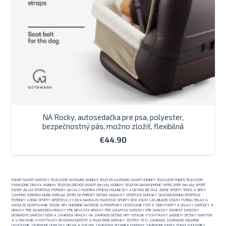
NA Rocky, autosedačka pre psa, polyester,
bezpečnostný pás, možno zložiť, flexibilná
€
44.90
ESHOP SMART DARČEKY TELEVIZOR SAMSUNG MOBILNY TELEFON SAMSUNG SMART HODINKY TELEVIZOR PHILIPS TELEVIZOR
PANASONIC ORAVA MOBILNY TELEFON OBCHOD SMART darčeky MOBILNY TELEFON XIAOMI IPHONE 14PRO SHOP darčeky SPORT
ESHOP darček SPORTOVE POTREBY darček CYKLISTIKA FITNESS KOLOBEZKY A DETSKE BICYKLE ZIMNE SPORTY TERCE A SIPKY
CAMPING TURISTIKA INLINE KORCULE SPORT DO PRIRODY DETSKE HOJDACKY SPORTOVE DOPLNKY SKATEBOARDING SPORTOVE
POTREBY VODNE SPORTY SPORTOVA VYZIVA BANDAZE RAKETOVE SPORTY BOX VOLNY CAS BILIARD STOLNY FUTBAL RELAX A
MASAZE KEMPOVANIE STOLNE HRY HUDOBNE NASTROJE AUTODOPLNKY CESTOVANIE FOTO A VIDEO PARTY A OSLAVY DARCEKY A
HRACKY PRE NAJMENSICH HRACKY PRE DIEVCATA HRACKY PRE CHLAPCOV DARCEKY PRE DARCEKY KOMIKSY DARCEKY
DESIGNOVE DARCEKY-DOM A ZAHRADA HRACKY NA ZAHRADU DETSKE HRY TOTALNE VYCHYTAVKY GADGETY DETSKY NABYTOK
A VYBAVENIE VYCHYTAVKY DO DOMACNOSTI PC A TELEFONNE DOPLNKY ZIVOTNY STYL ZAHRADA ZAHRADNE SOLARNE
OSVETLENIE ZAHRADNE DOMCEKY DIELNA A STAVBA ZAHRADNA TECHNIKA FONTANY ZAHRADNE PARTY STANY FOLIOVNIKY