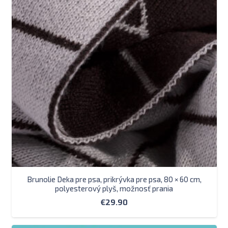
Brunolie Deka pre psa, prikrývka pre psa, 80 × 60 cm,
polyesterový plyš, možnosť prania
€
29.90