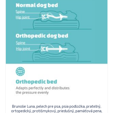
Brunolie Luna, pelech pre psa, psia podložka, prateľný,
ortopedický, protišmykový, priedušný, pamäťová pena,