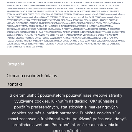
SKLENIKY ZAHRADNY NABYTOK ZAHRADNE OSVETLENIE GRILY A KOZUBY BAZENY A VIRIVKY ZAHRADNE DEKORACIE DLAZDICE
MOZAIKY GRILY A KRBY ZAHRADNE OHRIEVACE MARKIZY SLNECNIKY PLOTY A ZABRANY DOM A BYVANIE OBYVACIA IZBA
DETSKA IZBA DO KUCHYNE KUPELNA SPALNA DOMACE SPOTREBICE DOMACI MAZNACIKOVIA BYTOVE DEKORACIE NABYTOK
KAMENNE UMYVADLA POLICOVE REGALY NASTENNE DRZIAKY NA TV PLAVAJUCA PODLAHA VINYLOVA MOZAIKY DLAZDICE
PODLAHY KANCELARIA CISTICE OBUVI UPRATOVANIE SPORTOVE POTREBY ESHOP www.smartrelax.sk ESHOP www.smartrelax.sk
HRACKY ESHOP www.smartrelax.sk DOMACE POTREBY ESHOP www.smartrelax.sk ZAHRADA ESHOP www.smartrelax.sk
CESTOVANIE DOPLNKY NA CESTOVANIE BATOHY CESTOVNA BATOZINA AUTODOPLNKY POTAHY AUTOCHLADNICKY ZAISTENIE
NAKLADU ELEKTRO PRISLUSENSTVO ZIMNE PRISLUSENSTVO VYBAVA A PRISLUSENSTVO REFLEXNE PRVKY POVINNA VYBAVA
PARKOVACIE SYSTEMY OCHRANNE PLACHTY NABIJACKY A AUTOBATERIE KOMPRESORY A HUSTILKY AUTOKOZMETIKA
OSVIEZOVACE VZDUCHU NOSICE PUKLICE NA KOLESA CLONY A ROLETY AUTOSEDACKY AUTOKOBERCE DOPLNKY A DEKORACIE
GARAZ AUTONARADIE MOTORICKE HRACKY TAHACIE HRACKY AUTICKA ZVIERATKA INTERAKTIVNE HRACKY VIANOCE DARCEKY PRE
DEDKA A BABICKU NA PARTY PRE MUZOV PRE ZENY PRE DETI K NARODENINAM NA VIANOCE LACNE DARCEKY K MENINAM
NABYTOK STOLICKY TABURETY LAVICE POLICKY ULOZNE BOXY A KOSICKY STOLY KRESLA PRISLUSENSTVO SKRINE PLASTOVE
REGALY CAMPING TURISTIKA KARIMATKY TURISTICKE POTREBY STANY BATOHY SPACIE VAKY ALKOHOLTESTERY DEKORACIE MASKY
DETSKE OSLAVY OSVETLENIE PARTY HRY ROTOPEDY A CYKLOTRENAZERY BEZECKE PASY INTERNETOVY OBCHOD ONLINE SHOP
SPORT SPORTOVE POTREBY CESTOVANIE
Kategória
Ochrana osobných údajov
Kontakt
S cieľom uľahčiť používateľom používať naše webové stránky
Kontakt
využívame cookies. Kliknutím na tlačidlo "OK" súhlasíte s
použitím preferenčných, štatistických aj marketingových
Email:
eshop(a)smartrelax.sk
cookies pre nás aj našich partnerov. Funkčné cookies sú v
rámci zachovania funkčnosti webu používané počas celej doby
prehliadania webom. Podrobné informácie a nastavenia ku
cookies nájdete