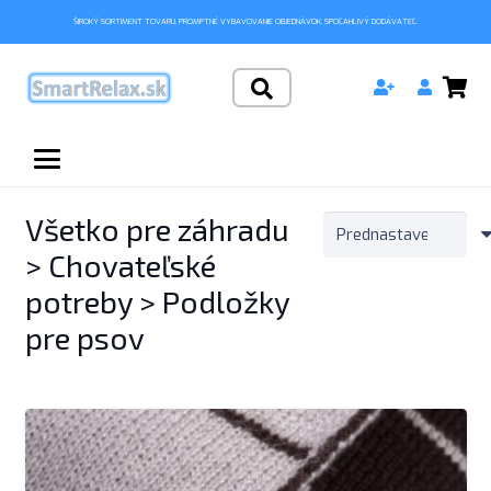
ŠIROKÝ SORTIMENT TOVARU. PROMPTNÉ VYBAVOVANIE OBJEDNÁVOK. SPOĽAHLIVÝ DODÁVATEĽ.
Všetko pre záhradu
> Chovateľské
potreby > Podložky
pre psov