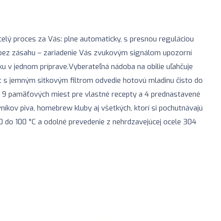
celý proces za Vás: plne automaticky, s presnou reguláciou
é bez zásahu – zariadenie Vás zvukovým signálom upozorní
árku v jednom príprave.Vyberateľná nádoba na obilie uľahčuje
út s jemným sitkovým filtrom odvedie hotovú mladinu čisto do
a, 9 pamäťových miest pre vlastné recepty a 4 prednastavené
vníkov piva, homebrew kluby aj všetkých, ktorí si pochutnávajú
30 do 100 °C a odolné prevedenie z nehrdzavejúcej ocele 304