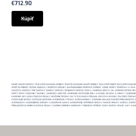
€
712.90
Kúpiť
ESHOP SMART DARČEKY TELEVIZOR SAMSUNG MOBILNY TELEFON SAMSUNG SMART HODINKY TELEVIZOR PHILIPS TELEVIZOR PANASONIC O
SPORT DO PRIRODY DETSKE HOJDACKY SPORTOVE DOPLNKY SKATEBOARDING SPORTOVE POTREBY VODNE SPORTY SPORTOVA VYZIVA
CHLAPCOV DARCEKY PRE DARCEKY KOMIKSY DARCEKY DESIGNOVE DARCEKY-DOM A ZAHRADA HRACKY NA ZAHRADU DETSKE HRY 
PARTY STANY FOLIOVNIKY SKLENIKY ZAHRADNY NABYTOK ZAHRADNE OSVETLENIE GRILY A KOZUBY BAZENY A VIRIVKY ZAHRADNE
KAMENNE UMYVADLA POLICOVE REGALY NASTENNE DRZIAKY NA TV PLAVAJUCA PODLAHA VINYLOVA MOZAIKY DLAZDICE PODLAHY K
CESTOVANIE BATOHY CESTOVNA BATOZINA AUTODOPLNKY POTAHY AUTOCHLADNICKY ZAISTENIE NAKLADU ELEKTRO PRISLUSENSTVO
AUTOSEDACKY AUTOKOBERCE DOPLNKY A DEKORACIE GARAZ AUTONARADIE MOTORICKE HRACKY TAHACIE HRACKY AUTICKA ZVIERATK
PRISLUSENSTVO SKRINE PLASTOVE REGALY CAMPING TURISTIKA KARIMATKY TURISTICKE POTREBY STANY BATOHY SPACIE VAKY AL