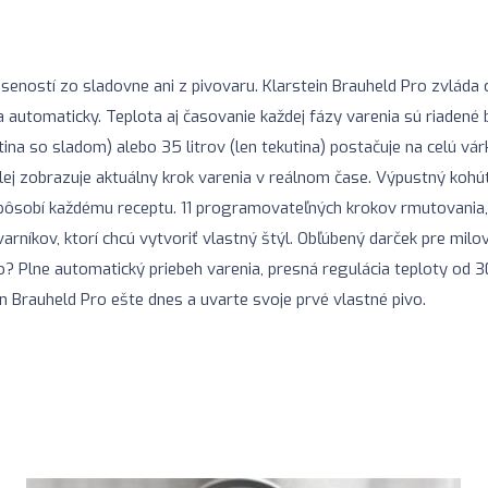
eností zo sladovne ani z pivovaru. Klarstein Brauheld Pro zvláda 
automaticky. Teplota aj časovanie každej fázy varenia sú riaden
utina so sladom) alebo 35 litrov (len tekutina) postačuje na celú v
plej zobrazuje aktuálny krok varenia v reálnom čase. Výpustný koh
prispôsobí každému receptu. 11 programovateľných krokov rmutovani
rníkov, ktorí chcú vytvoriť vlastný štýl. Obľúbený darček pre milo
o? Plne automatický priebeh varenia, presná regulácia teploty od 
n Brauheld Pro ešte dnes a uvarte svoje prvé vlastné pivo.