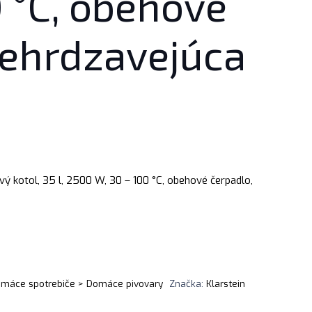
 °C, obehové
nehrdzavejúca
vý kotol, 35 l, 2500 W, 30 – 100 °C, obehové čerpadlo,
máce spotrebiče > Domáce pivovary
Značka:
Klarstein