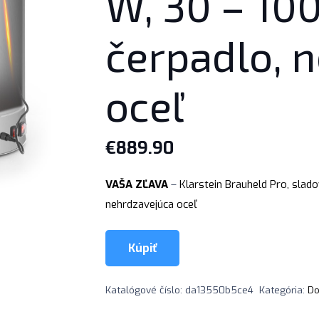
W, 30 – 100
čerpadlo, 
oceľ
€
889.90
VAŠA ZĽAVA
–
Klarstein Brauheld Pro, slado
nehrdzavejúca oceľ
Kúpiť
Katalógové číslo:
da13550b5ce4
Kategória:
Do