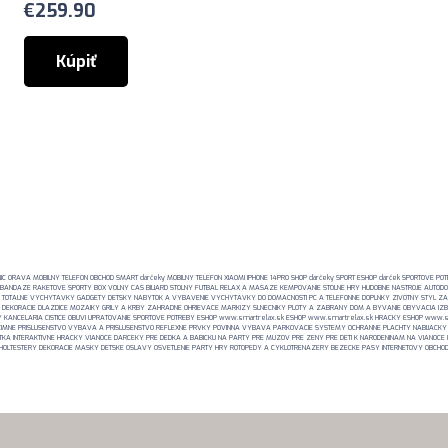
€
259.90
Kúpiť
RAVA MOBILNY TELEFON OBCHOD SMART darčeky MOBILNY TELEFON XIAOMI IPHONE 14PRO SHOP darčeky SPORT ESHOP darček SPORTOVE POTREB
 BANDAZE RAKETOVE SPORTY BOX VOLNY CAS BILIARD STOLNY FUTBAL RELAX A MASAZE KEMPOVANIE STOLNE HRY HUDOBNE NASTROJE AUTOD
TOTALNE VYCHYTAVKY GADGETY DETSKY NABYTOK A VYBAVENIE VYCHYTAVKY DO DOMACNOSTI PC A TELEFONNE DOPLNKY ZIVOTNY STYL Z
 DEKORACIE DLAZDICE MOZAIKY GRILY A KRBY ZAHRADNE OHRIEVACE MARKIZY SLNECNIKY PLOTY A ZABRANY DOM A BYVANIE OBYVACIA IZ
ANCELARIA CISTICE OBUVI UPRATOVANIE SPORTOVE POTREBY ESHOP www.smartrelax.sk ESHOP www.smartrelax.sk HRACKY ESHOP www.s
 ZIMNE PRISLUSENSTVO VYBAVA A PRISLUSENSTVO REFLEXNE PRVKY POVINNA VYBAVA PARKOVACIE SYSTEMY OCHRANNE PLACHTY NABIJACKY 
A INTERAKTIVNE HRACKY VIANOCE DARCEKY PRE DEDKA A BABICKU NA PARTY PRE MUZOV PRE ZENY PRE DETI K NARODENINAM NA VIANOCE L
KOHOLTESTERY DEKORACIE MASKY DETSKE OSLAVY OSVETLENIE PARTY HRY ROTOPEDY A CYKLOTRENAZERY BEZECKE PASY INTERNETOVY OBCHOD 