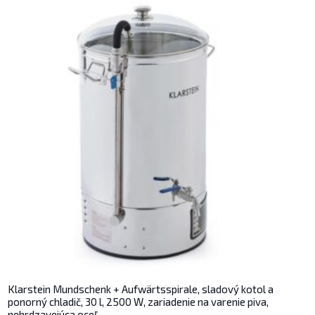
Klarstein Mundschenk + Aufwärtsspirale, sladový kotol a
ponorný chladič, 30 l, 2500 W, zariadenie na varenie piva,
nehrdzavejúca oceľ