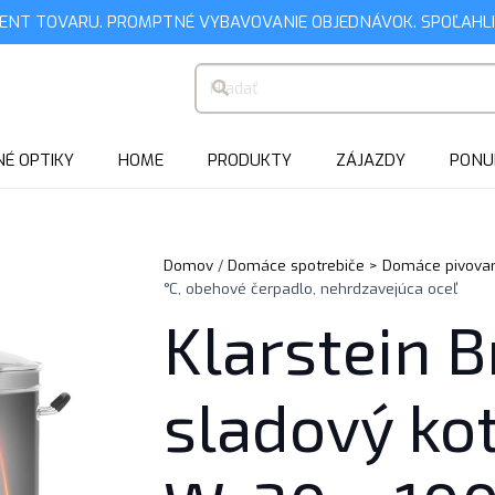
MENT TOVARU. PROMPTNÉ VYBAVOVANIE OBJEDNÁVOK. SPOĽAHLI
É OPTIKY
HOME
PRODUKTY
ZÁJAZDY
PONU
Domov
/
Domáce spotrebiče > Domáce pivova
°C, obehové čerpadlo, nehrdzavejúca oceľ
Klarstein B
sladový kot