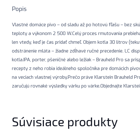
Popis
Vlastné domáce pivo – od sladu až po hotovú fľašu – bez skús
teploty a výkonom 2 500 W.Celý proces rmutovania prebieha 
len vtedy, keď je čas pridať chmeľ. Objem kotla 30 litrov (tek
odstránenie mláta – žiadne zdĺhavé ručné precedenie. LC dis
kotla.IPA, porter, pšeničné alebo ležiak – Brauheld Pro sa 
recepty z neho robia ideálneho spoločníka pre domácich pivova
na veciach vlastnej výroby.Prečo práve Klarstein Brauheld Pr
zaručujú rovnaké výsledky várku po várke.Objednajte Klarstei
Súvisiace produkty