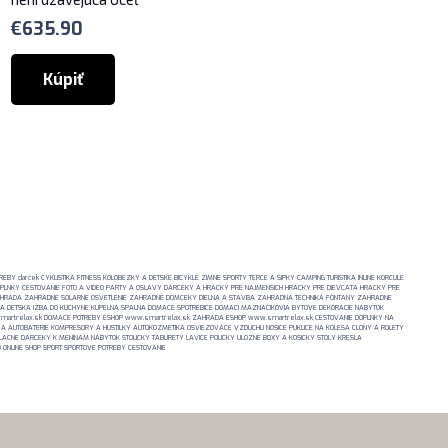
€
635.90
Kúpiť
Y darček CYKLISTIKA FITNESS KOLOBEZKY A DETSKE BICYKLE ZIMNE SPORTY TERCE A SIPKY CAMPING TURISTIKA INLINE KORCULE
OPLNKY CESTOVANIE FOTO A VIDEO PARTY A OSLAVY DARCEKY A HRACKY PRE NAJMENSICH HRACKY PRE DIEVCATA HRACKY PRE
AHRADA ZAHRADNE SOLARNE OSVETLENIE ZAHRADNE DOMCEKY DIELNA A STAVBA ZAHRADNA TECHNIKA FONTANY ZAHRADNE
BA DETSKA IZBA DO KUCHYNE KUPELNA SPALNA DOMACE SPOTREBICE DOMACI MAZNACIKOVIA BYTOVE DEKORACIE NABYTOK
martrelax.sk DOMACE POTREBY ESHOP www.smartrelax.sk ZAHRADA ESHOP www.smartrelax.sk CESTOVANIE DOPLNKY NA
A AUTOBATERIE KOMPRESORY A HUSTILKY AUTOKOZMETIKA OSVIEZOVACE VZDUCHU NOSICE PUKLICE NA KOLESA CLONY A ROLETY
ACNE DARCEKY K MENINAM NABYTOK STOLICKY TABURETY LAVICE POLICKY ULOZNE BOXY A KOSICKY STOLY KRESLA
ONLINE SHOP SPORT SPORTOVE POTREBY CESTOVANIE